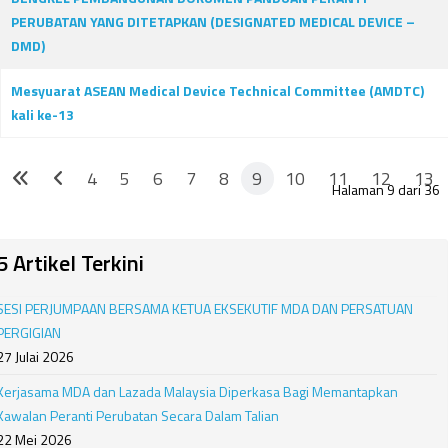
PERUBATAN YANG DITETAPKAN (DESIGNATED MEDICAL DEVICE –
DMD)
Mesyuarat ASEAN Medical Device Technical Committee (AMDTC)
kali ke-13
4
5
6
7
8
9
10
11
12
13
Halaman 9 dari 36
5 Artikel Terkini
SESI PERJUMPAAN BERSAMA KETUA EKSEKUTIF MDA DAN PERSATUAN
PERGIGIAN
27 Julai 2026
Kerjasama MDA dan Lazada Malaysia Diperkasa Bagi Memantapkan
Kawalan Peranti Perubatan Secara Dalam Talian
22 Mei 2026