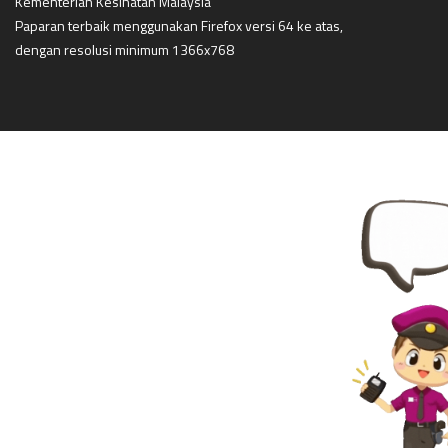
Kementerian Kesihatan Malaysia
Paparan terbaik menggunakan Firefox versi 64 ke atas,
dengan resolusi minimum 1366x768