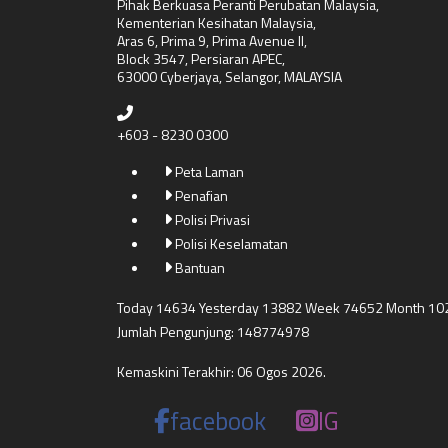
Pihak Berkuasa Peranti Perubatan Malaysia,
Kementerian Kesihatan Malaysia,
Aras 6, Prima 9, Prima Avenue II,
Block 3547, Persiaran APEC,
63000 Cyberjaya, Selangor, MALAYSIA
+603 - 8230 0300
Peta Laman
Penafian
Polisi Privasi
Polisi Keselamatan
Bantuan
Today 14634 Yesterday 13882 Week 74652 Month 10
Jumlah Pengunjung: 148774978
Kemaskini Terakhir: 06 Ogos 2026.
facebook
IG