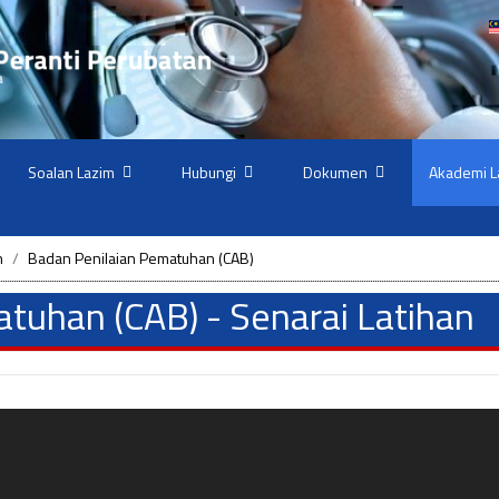
Soalan Lazim
Hubungi
Dokumen
Akademi L
n
Badan Penilaian Pematuhan (CAB)
tuhan (CAB) - Senarai Latihan