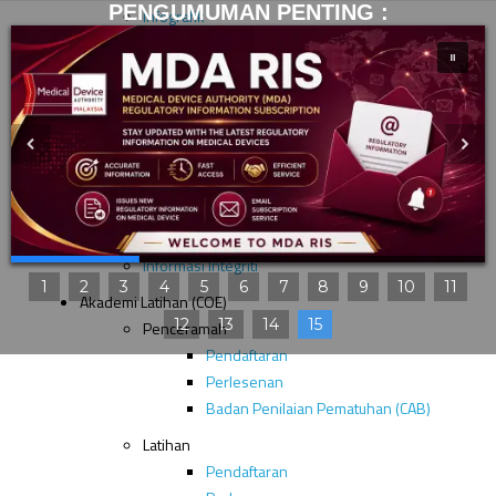
PENGUMUMAN PENTING :
Infografik
Pelan Antirasuah Organisasi (OACP)
Buletin MDA
Siaran Akhbar
Liputan Media (Keratan Akhbar)
Laporan Tahunan
Tinjauan Kepuasan Pelanggan
Hasil Kajian Kepuasan Pelanggan
Laporan Kajian Kepuasan Pelanggan
Informasi Integriti
1
2
3
4
5
6
7
8
9
10
11
Akademi Latihan (COE)
12
13
14
15
Penceramah
Pendaftaran
Perlesenan
Badan Penilaian Pematuhan (CAB)
Latihan
Pendaftaran